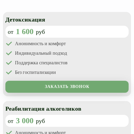
Лечение подросткового алкоголизма
Детоксикация от алкоголя
Довженко
Лечение хронического алкоголизма
Вытрезвление
Детоксикация
Кодирование на Дому
Горячая линия алкоголиков
Капельница от запоя
1 600
от
руб
Иглоукалывание
Аппаратное кодирование
Анонимность и комфорт
Индивидуальный подход
Лазерное кодирование
Поддержка специалистов
Компьютерное кодирование
Без госпитализации
Кодирование Алгоминал
ЗАКАЗАТЬ ЗВОНОК
Реабилитация алкоголиков
3 000
от
руб
Анонимность и комфорт