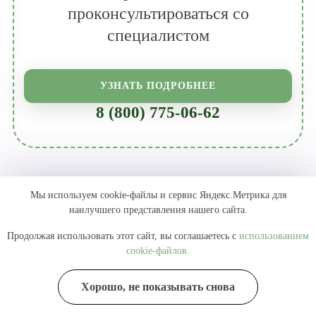
проконсультироваться со
специалистом
УЗНАТЬ ПОДРОБНЕЕ
8 (800) 775-06-62
Мы используем cookie-файлы и сервис Яндекс.Метрика для
наилучшего представления нашего сайта.
8 (800) 775-07-24
Продолжая использовать этот сайт, вы соглашаетесь с
использованием
cookie-файлов.
Информационная служба
Казань, улица Рихарда Зорге, 13Г
Хорошо, не показывать снова
ЗАПИСАТЬ ОНЛАЙН
ПОЗВОНИТЬ
kazan@narkopomoch.ru