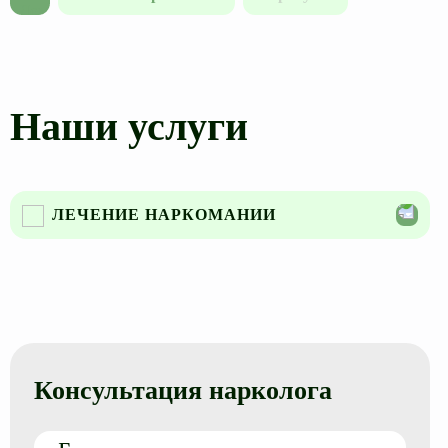
Наши услуги
ЛЕЧЕНИЕ НАРКОМАНИИ
Барбитураты
Бензодиазепины
Бутират
Гашиш
Консультация нарколога
Героин
Кокаин