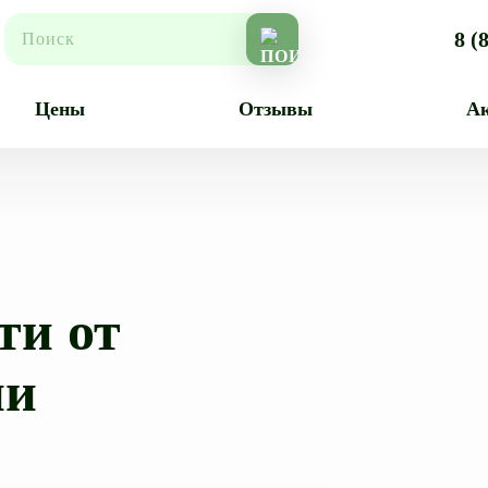
8 (
Цены
Отзывы
А
ти от
ни