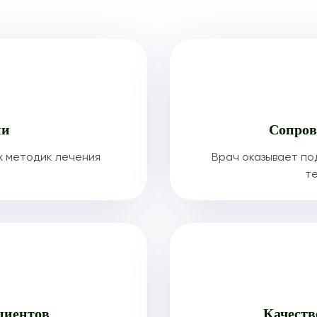
ии
Сопров
х методик лечения
Врач оказывает по
те
циентов
Качеств