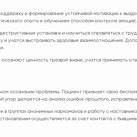
поддержку и формирование устойчивой мотивации к вызд
тического опыта и обучением способам контроля эмоций.
еструктивные установки и научиться справляться с труд
у и учатся выстраивать здоровые взаимоотношения. Доп
и.
осознают ценность трезвой жизни, учатся принимать отв
овном осознании проблемы. Пациент признает свою бесп
й упор делается на анализ ошибок прошлого, исправлени
 в группах анонимных наркоманов и работу с наставнико
становлении осуществляется за счет контакта с бывшим