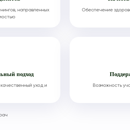
нингов, направленных
Обеспечение здорово
имостью
ьный подход
Поддер
качественный уход и
Возможность уча